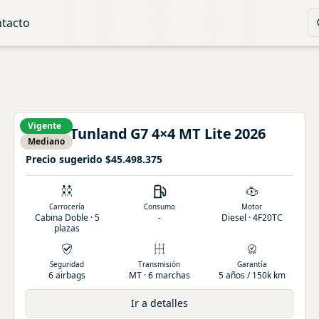
tacto
Vigente
Foton
Tunland
G7 4×4 MT Lite
2026
Mediano
Precio sugerido
$45.498.375
Carrocería
Consumo
Motor
Cabina Doble · 5
-
Diesel · 4F20TC
plazas
Seguridad
Transmisión
Garantía
6 airbags
MT · 6 marchas
5 años / 150k km
Ir a detalles