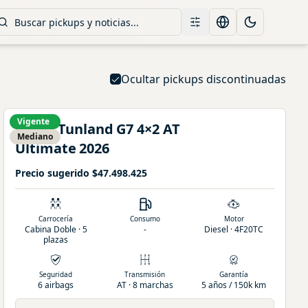
Filtros
Change language
Toggle them
Ocultar pickups discontinuadas
Vigente
Foton
Tunland
G7 4×2 AT
Mediano
Ultimate
2026
Precio sugerido
$47.498.425
Carrocería
Consumo
Motor
Cabina Doble · 5
-
Diesel · 4F20TC
plazas
Seguridad
Transmisión
Garantía
6 airbags
AT · 8 marchas
5 años / 150k km