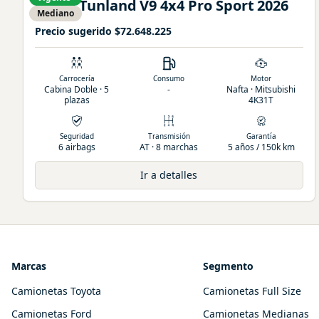
Foton
Tunland
V9 4x4 Pro Sport
2026
Mediano
Precio sugerido
$72.648.225
Carrocería
Consumo
Motor
Cabina Doble · 5
-
Nafta · Mitsubishi
plazas
4K31T
Seguridad
Transmisión
Garantía
6 airbags
AT · 8 marchas
5 años / 150k km
Ir a detalles
Marcas
Segmento
Camionetas Toyota
Camionetas Full Size
Camionetas Ford
Camionetas Medianas