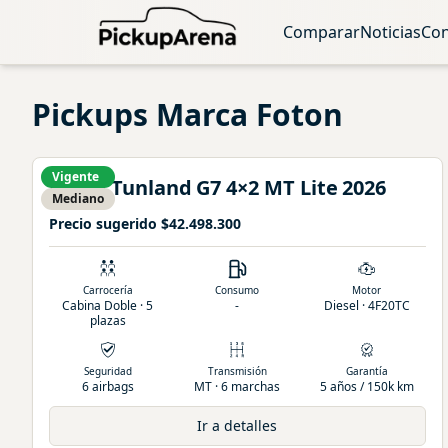
Comparar
Noticias
Con
Pickups
Marca Foton
Vigente
Foton
Tunland
G7 4×2 MT Lite
2026
Mediano
Precio sugerido
$42.498.300
Carrocería
Consumo
Motor
Cabina Doble · 5
-
Diesel · 4F20TC
plazas
Seguridad
Transmisión
Garantía
6 airbags
MT · 6 marchas
5 años / 150k km
Ir a detalles