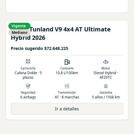
Vigente
Foton
Tunland
V9 4x4 AT Ultimate
Mediano
Hybrid
2026
Precio sugerido
$72.648.225
Carrocería
Consumo
Motor
Cabina Doble · 5
10.8 L/100km
Diesel Hybrid ·
plazas
4F20TC
Seguridad
Transmisión
Garantía
6 airbags
AT · 8 marchas
5 años / 150k km
Ir a detalles