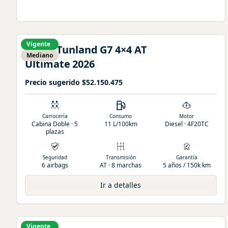
Vigente
Foton
Tunland
G7 4×4 AT
Mediano
Ultimate
2026
Precio sugerido
$52.150.475
Carrocería
Consumo
Motor
Cabina Doble · 5
11 L/100km
Diesel · 4F20TC
plazas
Seguridad
Transmisión
Garantía
6 airbags
AT · 8 marchas
5 años / 150k km
Ir a detalles
Vigente