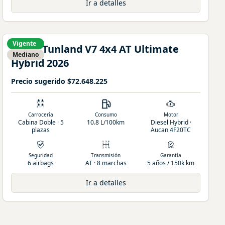
Ir a detalles
Vigente
Foton
Tunland
V7 4x4 AT Ultimate
Mediano
Hybrid
2026
Precio sugerido
$72.648.225
Carrocería
Consumo
Motor
Cabina Doble · 5
10.8 L/100km
Diesel Hybrid ·
plazas
Aucan 4F20TC
Seguridad
Transmisión
Garantía
6 airbags
AT · 8 marchas
5 años / 150k km
Ir a detalles