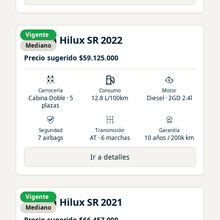
Vigente
Toyota
Hilux
SR
2022
Mediano
Precio sugerido
$59.125.000
Carrocería
Consumo
Motor
Cabina Doble · 5
12.8 L/100km
Diesel · 2GD 2.4l
plazas
Seguridad
Transmisión
Garantía
7 airbags
AT · 6 marchas
10 años / 200k km
Ir a detalles
Vigente
Toyota
Hilux
SR
2021
Mediano
Precio sugerido
$66.457.000