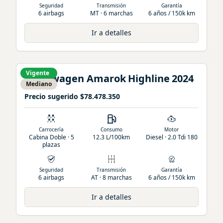
Seguridad
Transmisión
Garantía
6 airbags
MT · 6 marchas
6 años / 150k km
Ir a detalles
Vigente
Volkswagen
Amarok
Highline
2024
Mediano
Precio sugerido
$78.478.350
Carrocería
Consumo
Motor
Cabina Doble · 5
12.3 L/100km
Diesel · 2.0 Tdi 180
plazas
Seguridad
Transmisión
Garantía
6 airbags
AT · 8 marchas
6 años / 150k km
Ir a detalles