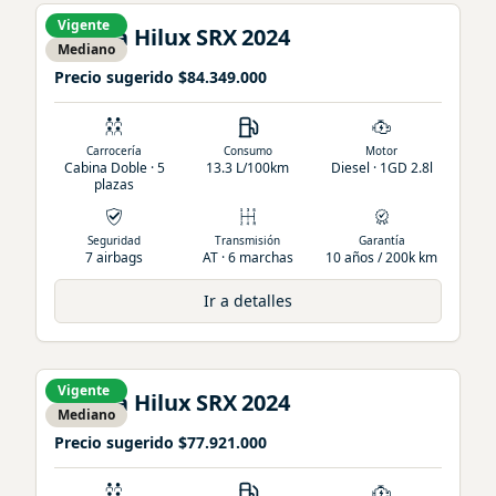
Vigente
Toyota
Hilux
SRX
2024
Mediano
Precio sugerido
$84.349.000
Carrocería
Consumo
Motor
Cabina Doble · 5
13.3 L/100km
Diesel · 1GD 2.8l
plazas
Seguridad
Transmisión
Garantía
7 airbags
AT · 6 marchas
10 años / 200k km
Ir a detalles
Vigente
Toyota
Hilux
SRX
2024
Mediano
Precio sugerido
$77.921.000