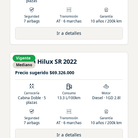
plazas
Seguridad
Transmisión
Garantía
7 airbags
AT · 6 marchas
10 años / 200k km
Ir a detalles
Vigente
Toyota
Hilux
SR
2022
Mediano
Precio sugerido
$69.326.000
Carrocería
Consumo
Motor
Cabina Doble · 5
13.3 L/100km
Diesel · 1GD 2.8l
plazas
Seguridad
Transmisión
Garantía
7 airbags
AT · 6 marchas
10 años / 200k km
Ir a detalles