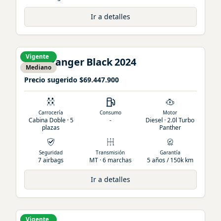
Ir a detalles
Vigente
Ford
Ranger
Black
2024
Mediano
Precio sugerido
$69.447.900
Carrocería
Consumo
Motor
Cabina Doble · 5
-
Diesel · 2.0l Turbo
plazas
Panther
Seguridad
Transmisión
Garantía
7 airbags
MT · 6 marchas
5 años / 150k km
Ir a detalles
Vigente