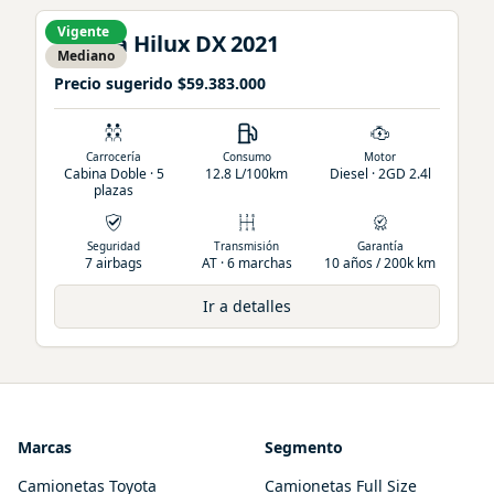
Vigente
Toyota
Hilux
DX
2021
Mediano
Precio sugerido
$59.383.000
Carrocería
Consumo
Motor
Cabina Doble · 5
12.8 L/100km
Diesel · 2GD 2.4l
plazas
Seguridad
Transmisión
Garantía
7 airbags
AT · 6 marchas
10 años / 200k km
Ir a detalles
Marcas
Segmento
Camionetas Toyota
Camionetas Full Size