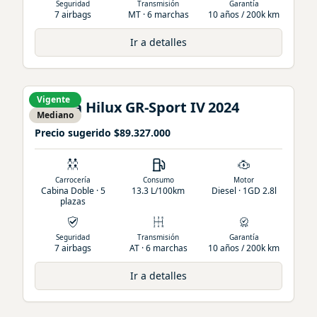
Seguridad
Transmisión
Garantía
7 airbags
MT · 6 marchas
10 años / 200k km
Ir a detalles
Vigente
Toyota
Hilux
GR-Sport IV
2024
Mediano
Precio sugerido
$89.327.000
Carrocería
Consumo
Motor
Cabina Doble · 5
13.3 L/100km
Diesel · 1GD 2.8l
plazas
Seguridad
Transmisión
Garantía
7 airbags
AT · 6 marchas
10 años / 200k km
Ir a detalles