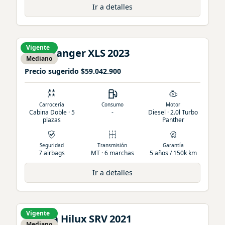
Ir a detalles
Vigente
Ford
Ranger
XLS
2023
Mediano
Precio sugerido
$59.042.900
Carrocería
Consumo
Motor
Cabina Doble · 5
-
Diesel · 2.0l Turbo
plazas
Panther
Seguridad
Transmisión
Garantía
7 airbags
MT · 6 marchas
5 años / 150k km
Ir a detalles
Vigente
Toyota
Hilux
SRV
2021
Mediano