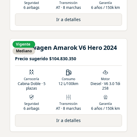
Seguridad
Transmisión
Garantía
6 airbags
AT · 8 marchas
6 años / 150k km
Ir a detalles
Vigente
Volkswagen
Amarok
V6 Hero
2024
Mediano
Precio sugerido
$104.830.350
Carrocería
Consumo
Motor
Cabina Doble · 5
12 L/100km
Diesel · V6 3.0 Tdi
plazas
258
Seguridad
Transmisión
Garantía
6 airbags
AT · 8 marchas
6 años / 150k km
Ir a detalles