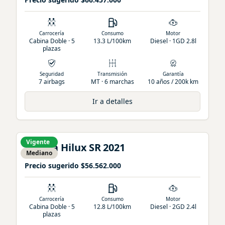
Carrocería
Consumo
Motor
Cabina Doble · 5
13.3 L/100km
Diesel · 1GD 2.8l
plazas
Seguridad
Transmisión
Garantía
7 airbags
MT · 6 marchas
10 años / 200k km
Ir a detalles
Vigente
Toyota
Hilux
SR
2021
Mediano
Precio sugerido
$56.562.000
Carrocería
Consumo
Motor
Cabina Doble · 5
12.8 L/100km
Diesel · 2GD 2.4l
plazas