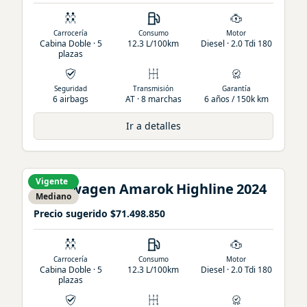
Carrocería
Consumo
Motor
Cabina Doble · 5
12.3 L/100km
Diesel · 2.0 Tdi 180
plazas
Seguridad
Transmisión
Garantía
6 airbags
AT · 8 marchas
6 años / 150k km
Ir a detalles
Vigente
Volkswagen
Amarok
Highline
2024
Mediano
Precio sugerido
$71.498.850
Carrocería
Consumo
Motor
Cabina Doble · 5
12.3 L/100km
Diesel · 2.0 Tdi 180
plazas