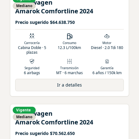
Volkswagen
Mediano
Amarok
Comfortline
2024
Precio sugerido
$64.638.750
Carrocería
Consumo
Motor
Cabina Doble · 5
12.3 L/100km
Diesel · 2.0 Tdi 180
plazas
Seguridad
Transmisión
Garantía
6 airbags
MT · 6 marchas
6 años / 150k km
Ir a detalles
Vigente
Volkswagen
Mediano
Amarok
Comfortline
2024
Precio sugerido
$70.562.650