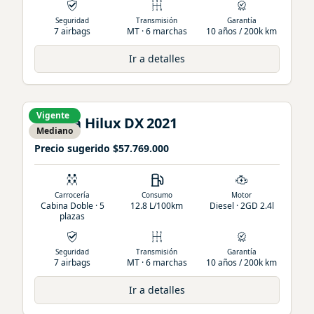
Seguridad
Transmisión
Garantía
7 airbags
MT · 6 marchas
10 años / 200k km
Ir a detalles
Vigente
Toyota
Hilux
DX
2021
Mediano
Precio sugerido
$57.769.000
Carrocería
Consumo
Motor
Cabina Doble · 5
12.8 L/100km
Diesel · 2GD 2.4l
plazas
Seguridad
Transmisión
Garantía
7 airbags
MT · 6 marchas
10 años / 200k km
Ir a detalles