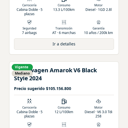
Carrocería
Consumo
Motor
Cabina Doble · 5
13.3 L/100km
Diesel · 1GD 2.8l
plazas
Seguridad
Transmisión
Garantía
7 airbags
AT · 6 marchas
10 años / 200k km
Ir a detalles
Vigente
Volkswagen
Amarok
V6 Black
Mediano
Style
2024
Precio sugerido
$105.156.800
Carrocería
Consumo
Motor
Cabina Doble · 5
12 L/100km
Diesel · V6 3.0 Tdi
plazas
258