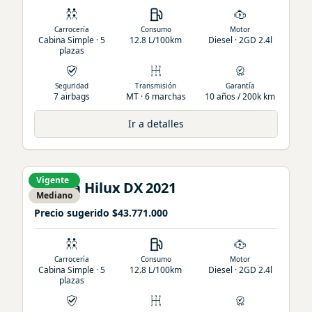
Carrocería
Consumo
Motor
Cabina Simple · 5
12.8 L/100km
Diesel · 2GD 2.4l
plazas
Seguridad
Transmisión
Garantía
7 airbags
MT · 6 marchas
10 años / 200k km
Ir a detalles
Vigente
Toyota
Hilux
DX
2021
Mediano
Precio sugerido
$43.771.000
Carrocería
Consumo
Motor
Cabina Simple · 5
12.8 L/100km
Diesel · 2GD 2.4l
plazas