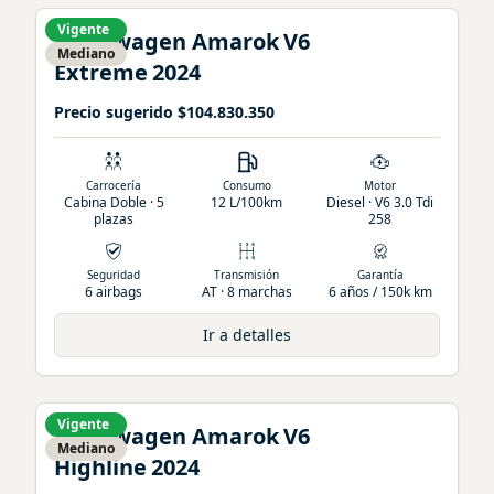
Vigente
Volkswagen
Amarok
V6
Mediano
Extreme
2024
Precio sugerido
$104.830.350
Carrocería
Consumo
Motor
Cabina Doble · 5
12 L/100km
Diesel · V6 3.0 Tdi
plazas
258
Seguridad
Transmisión
Garantía
6 airbags
AT · 8 marchas
6 años / 150k km
Ir a detalles
Vigente
Volkswagen
Amarok
V6
Mediano
Highline
2024