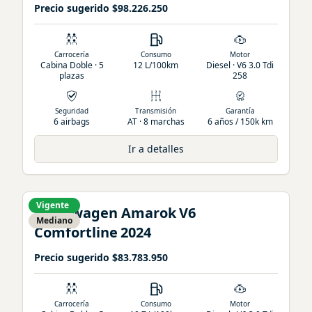
Precio sugerido
$98.226.250
Carrocería
Consumo
Motor
Cabina Doble · 5
12 L/100km
Diesel · V6 3.0 Tdi
plazas
258
Seguridad
Transmisión
Garantía
6 airbags
AT · 8 marchas
6 años / 150k km
Ir a detalles
Vigente
Volkswagen
Amarok
V6
Mediano
Comfortline
2024
Precio sugerido
$83.783.950
Carrocería
Consumo
Motor