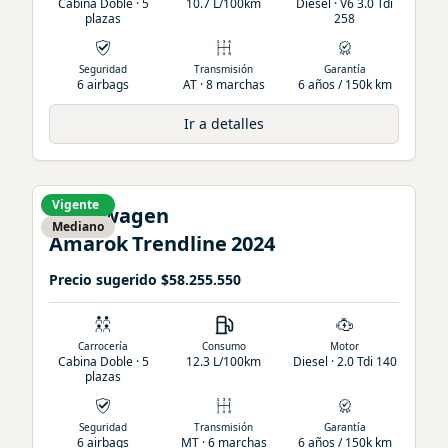
Cabina Doble · 5
10.7 L/100km
Diesel · V6 3.0 Tdi
plazas
258
Seguridad
Transmisión
Garantía
6 airbags
AT · 8 marchas
6 años / 150k km
Ir a detalles
Vigente
Volkswagen
Mediano
Amarok
Trendline
2024
Precio sugerido
$58.255.550
Carrocería
Consumo
Motor
Cabina Doble · 5
12.3 L/100km
Diesel · 2.0 Tdi 140
plazas
Seguridad
Transmisión
Garantía
6 airbags
MT · 6 marchas
6 años / 150k km