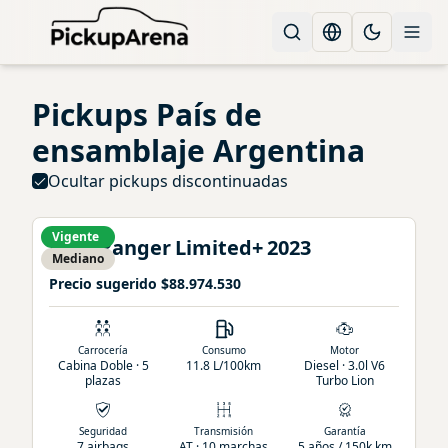
Change languag
Toggle the
Pickups
País de
ensamblaje Argentina
Ocultar pickups discontinuadas
Vigente
Ford
Ranger
Limited+
2023
Mediano
Precio sugerido
$88.974.530
Carrocería
Consumo
Motor
Cabina Doble · 5
11.8 L/100km
Diesel · 3.0l V6
plazas
Turbo Lion
Seguridad
Transmisión
Garantía
7 airbags
AT · 10 marchas
5 años / 150k km