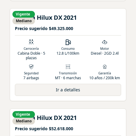
Vigente
Toyota
Hilux
DX
2021
Mediano
Precio sugerido
$49.325.000
Carrocería
Consumo
Motor
Cabina Doble · 5
12.8 L/100km
Diesel · 2GD 2.4l
plazas
Seguridad
Transmisión
Garantía
7 airbags
MT · 6 marchas
10 años / 200k km
Ir a detalles
Vigente
Toyota
Hilux
DX
2021
Mediano
Precio sugerido
$52.618.000