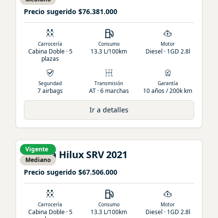
Precio sugerido
$76.381.000
Carrocería
Consumo
Motor
Cabina Doble · 5
13.3 L/100km
Diesel · 1GD 2.8l
plazas
Seguridad
Transmisión
Garantía
7 airbags
AT · 6 marchas
10 años / 200k km
Ir a detalles
Vigente
Toyota
Hilux
SRV
2021
Mediano
Precio sugerido
$67.506.000
Carrocería
Consumo
Motor
Cabina Doble · 5
13.3 L/100km
Diesel · 1GD 2.8l