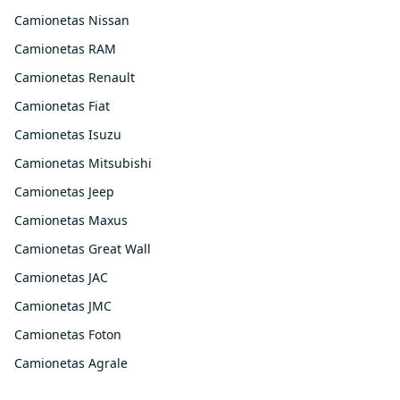
Camionetas Nissan
Camionetas RAM
Camionetas Renault
Camionetas Fiat
Camionetas Isuzu
Camionetas Mitsubishi
Camionetas Jeep
Camionetas Maxus
Camionetas Great Wall
Camionetas JAC
Camionetas JMC
Camionetas Foton
Camionetas Agrale