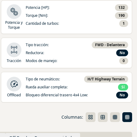
Potencia [HP]
:
132
Torque [Nm]
:
190
Potencia y
Cantidad de turbos
:
1
Torque
Tipo tracción
:
FWD - Delantera
Reductora
:
No
Tracción
Modos de manejo
:
0
Tipo de neumáticos
:
H/T Highway Terrain
Rueda auxiliar completa
:
Sí
OffRoad
Bloqueo diferencial trasero 4x4 Low
:
No
Columnas: