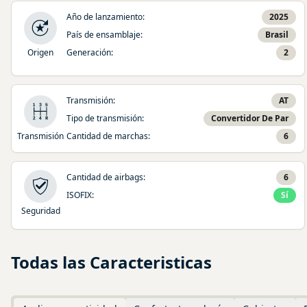
Año de lanzamiento
:
2025
País de ensamblaje
:
Brasil
Origen
Generación
:
2
Transmisión
:
AT
Tipo de transmisión
:
Convertidor De Par
Transmisión
Cantidad de marchas
:
6
Cantidad de airbags
:
6
ISOFIX
:
Sí
Seguridad
Todas las Caracteristicas