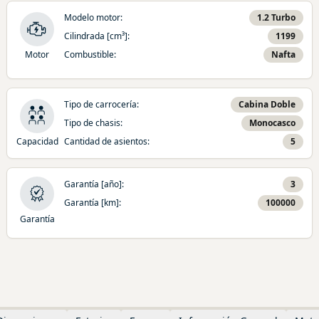
Modelo motor
:
1.2 Turbo
Cilindrada [cm³]
:
1199
Motor
Combustible
:
Nafta
Tipo de carrocería
:
Cabina Doble
Tipo de chasis
:
Monocasco
Capacidad
Cantidad de asientos
:
5
Garantía [año]
:
3
Garantía [km]
:
100000
Garantía