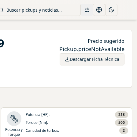
Filtros
Change language
Toggle them
9
Precio sugerido
Pickup.priceNotAvailable
Descargar Ficha Técnica
Potencia [HP]
:
213
Torque [Nm]
:
500
Potencia y
Cantidad de turbos
:
2
Torque