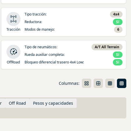
Tipo tracción
:
4x4
Reductora
:
Sí
Tracción
Modos de manejo
:
6
Tipo de neumáticos
:
A/T All Terrain
Rueda auxiliar completa
:
Sí
OffRoad
Bloqueo diferencial trasero 4x4 Low
:
Sí
Columnas:
r
Off Road
Pesos y capacidades