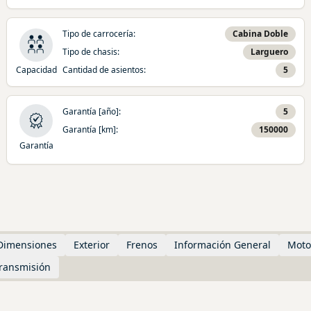
Tipo de carrocería
:
Cabina Doble
Tipo de chasis
:
Larguero
Capacidad
Cantidad de asientos
:
5
Garantía [año]
:
5
Garantía [km]
:
150000
Garantía
Dimensiones
Exterior
Frenos
Información General
Moto
ransmisión