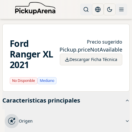
Change languag
Toggle the
Ford
Precio sugerido
Pickup.priceNotAvailable
Ranger
XL
Descargar Ficha Técnica
2021
No Disponible
Mediano
Caracteristicas principales
Origen