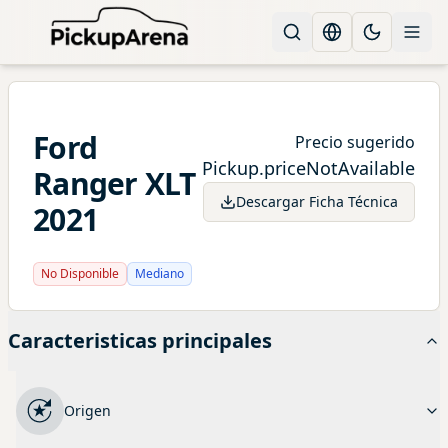
Change languag
Toggle the
Ford
Precio sugerido
Pickup.priceNotAvailable
Ranger
XLT
Descargar Ficha Técnica
2021
No Disponible
Mediano
Caracteristicas principales
Origen