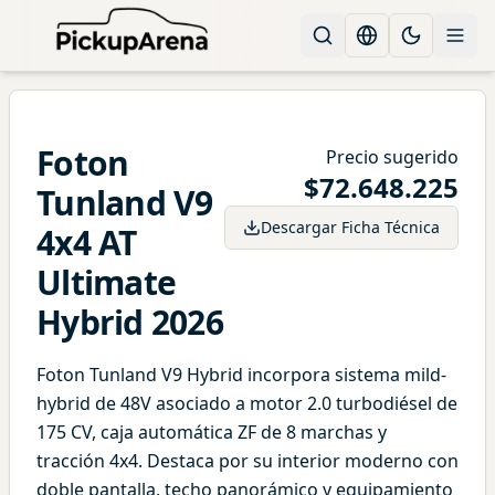
Change languag
Toggle the
Foton
Precio sugerido
$
72.648.225
Tunland
V9
Descargar Ficha Técnica
4x4 AT
Ultimate
Hybrid
2026
Foton Tunland V9 Hybrid incorpora sistema mild-
hybrid de 48V asociado a motor 2.0 turbodiésel de
175 CV, caja automática ZF de 8 marchas y
tracción 4x4. Destaca por su interior moderno con
doble pantalla, techo panorámico y equipamiento