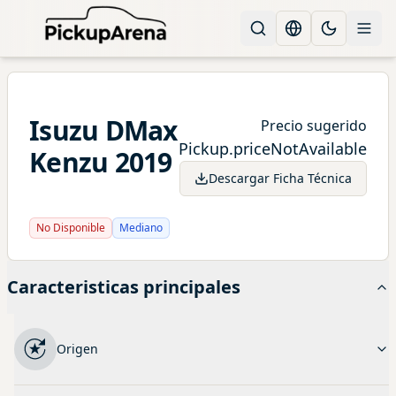
Change languag
Toggle the
Isuzu
DMax
Precio sugerido
Pickup.priceNotAvailable
Kenzu
2019
Descargar Ficha Técnica
No Disponible
Mediano
Caracteristicas principales
Origen