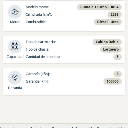
Modelo motor
:
Puma 2.3 Turbo - UREA
Cilindrada [cm³]
:
2298
Motor
Combustible
:
Diesel - Urea
Tipo de carrocería
:
Cabina Doble
Tipo de chasis
:
Larguero
Capacidad
Cantidad de asientos
:
5
Garantía [año]
:
3
Garantía [km]
:
100000
Garantía