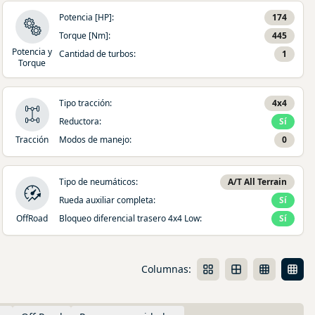
Potencia [HP]
:
174
Torque [Nm]
:
445
Potencia y
Cantidad de turbos
:
1
Torque
Tipo tracción
:
4x4
Reductora
:
Sí
Tracción
Modos de manejo
:
0
Tipo de neumáticos
:
A/T All Terrain
Rueda auxiliar completa
:
Sí
OffRoad
Bloqueo diferencial trasero 4x4 Low
:
Sí
Columnas: