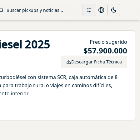
Filtros
Change language
Toggle them
iesel
2025
Precio sugerido
$
57.900.000
Descargar Ficha Técnica
urbodiésel con sistema SCR, caja automática de 8
ara trabajo rural o viajes en caminos difíciles,
to interior.