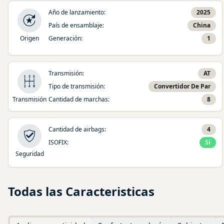
Año de lanzamiento
:
2025
País de ensamblaje
:
China
Origen
Generación
:
1
Transmisión
:
AT
Tipo de transmisión
:
Convertidor De Par
Transmisión
Cantidad de marchas
:
8
Cantidad de airbags
:
4
ISOFIX
:
Sí
Seguridad
Todas las Caracteristicas