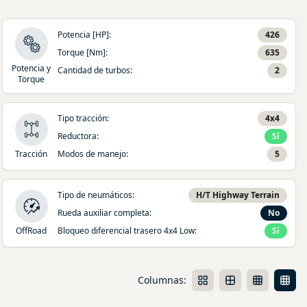
Potencia [HP]
:
426
Torque [Nm]
:
635
Potencia y
Cantidad de turbos
:
2
Torque
Tipo tracción
:
4x4
Reductora
:
Sí
Tracción
Modos de manejo
:
5
Tipo de neumáticos
:
H/T Highway Terrain
Rueda auxiliar completa
:
No
OffRoad
Bloqueo diferencial trasero 4x4 Low
:
Sí
Columnas: