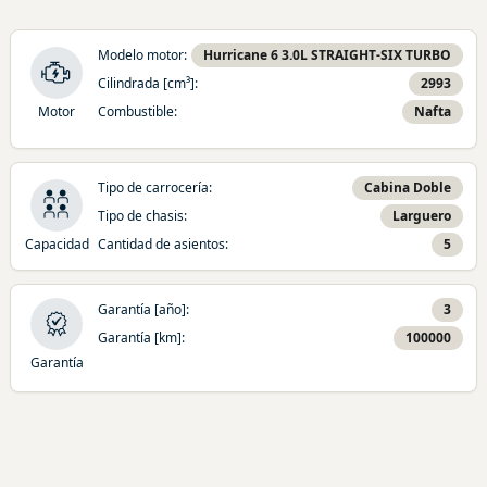
Modelo motor
:
Hurricane 6 3.0L STRAIGHT-SIX TURBO
Cilindrada [cm³]
:
2993
Motor
Combustible
:
Nafta
Tipo de carrocería
:
Cabina Doble
Tipo de chasis
:
Larguero
Capacidad
Cantidad de asientos
:
5
Garantía [año]
:
3
Garantía [km]
:
100000
Garantía