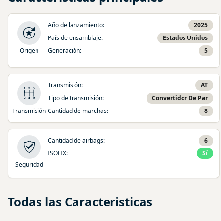
Año de lanzamiento
:
2025
País de ensamblaje
:
Estados Unidos
Origen
Generación
:
5
Transmisión
:
AT
Tipo de transmisión
:
Convertidor De Par
Transmisión
Cantidad de marchas
:
8
Cantidad de airbags
:
6
ISOFIX
:
Sí
Seguridad
Todas las Caracteristicas