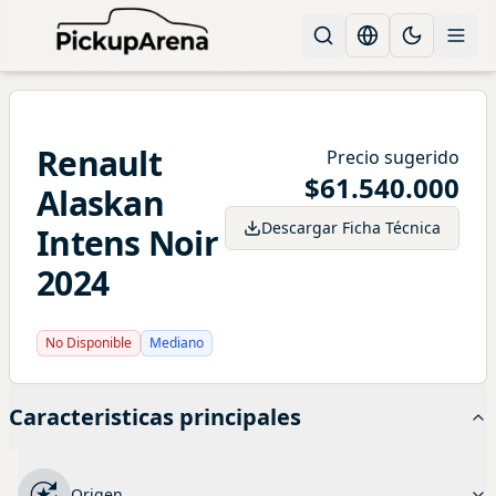
Change languag
Toggle the
Renault
Precio sugerido
$
61.540.000
Alaskan
Descargar Ficha Técnica
Intens Noir
2024
No Disponible
Mediano
Caracteristicas principales
Origen