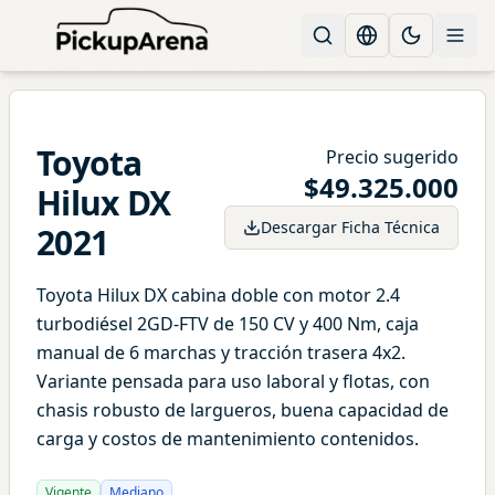
Change languag
Toggle the
Toyota
Precio sugerido
$
49.325.000
Hilux
DX
Descargar Ficha Técnica
2021
Toyota Hilux DX cabina doble con motor 2.4
turbodiésel 2GD-FTV de 150 CV y 400 Nm, caja
manual de 6 marchas y tracción trasera 4x2.
Variante pensada para uso laboral y flotas, con
chasis robusto de largueros, buena capacidad de
carga y costos de mantenimiento contenidos.
Vigente
Mediano