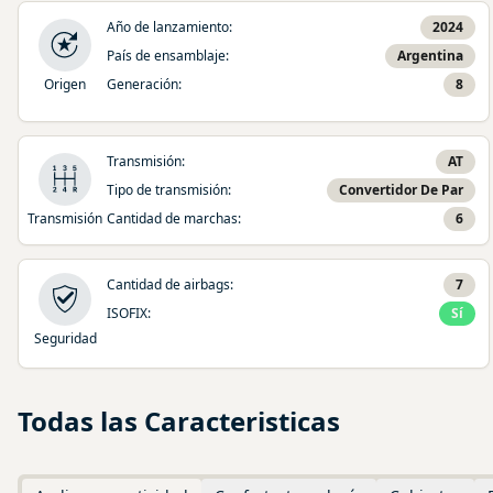
Año de lanzamiento
:
2024
País de ensamblaje
:
Argentina
Origen
Generación
:
8
Transmisión
:
AT
Tipo de transmisión
:
Convertidor De Par
Transmisión
Cantidad de marchas
:
6
Cantidad de airbags
:
7
ISOFIX
:
Sí
Seguridad
Todas las Caracteristicas