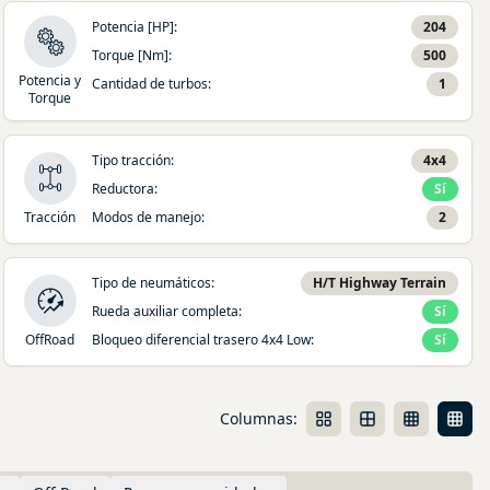
Potencia [HP]
:
204
Torque [Nm]
:
500
Potencia y
Cantidad de turbos
:
1
Torque
Tipo tracción
:
4x4
Reductora
:
Sí
Tracción
Modos de manejo
:
2
Tipo de neumáticos
:
H/T Highway Terrain
Rueda auxiliar completa
:
Sí
OffRoad
Bloqueo diferencial trasero 4x4 Low
:
Sí
Columnas: