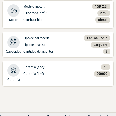
Modelo motor
:
1GD 2.8l
Cilindrada [cm³]
:
2755
Motor
Combustible
:
Diesel
Tipo de carrocería
:
Cabina Doble
Tipo de chasis
:
Larguero
Capacidad
Cantidad de asientos
:
5
Garantía [año]
:
10
Garantía [km]
:
200000
Garantía