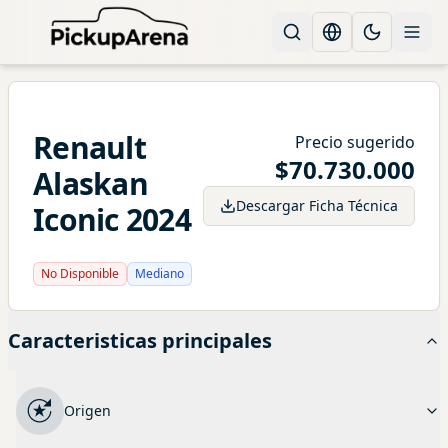
Change languag
Toggle the
Renault
Precio sugerido
$
70.730.000
Alaskan
Descargar Ficha Técnica
Iconic
2024
No Disponible
Mediano
Caracteristicas principales
Origen