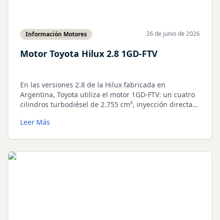
26 de junio de 2026
Información Motores
Motor Toyota Hilux 2.8 1GD-FTV
En las versiones 2.8 de la Hilux fabricada en
Argentina, Toyota utiliza el motor 1GD-FTV: un cuatro
cilindros turbodiésel de 2.755 cm³, inyección directa
electrónica common-rail, turbo de geometría variable,
Leer Más
intercooler, 16 válvulas DOHC y distribución por
cadena.