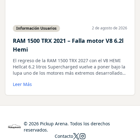
2 de agosto de 2026
Información Usuarios
RAM 1500 TRX 2021 – Falla motor V8 6.2l
Hemi
El regreso de la RAM 1500 TRX 2027 con el V8 HEMI
Hellcat 6.2 litros Supercharged vuelve a poner bajo la
lupa uno de los motores más extremos desarrollados
por Stellantis. Aprovechando esa novedad,
Leer Más
analizamos uno de los casos más conocidos de
preparación extrema: una RAM 1500 TRX modificada
para superar los 1.000 HP a la rueda, que terminó
provocando una falla catastrófica del conjunto móvil y
dejó al descubierto los límites mecánicos del Hellcat
cuando se lo lleva muy por encima de la potencia
prevista por el fabricante.
©
2026
Pickup Arena. Todos los derechos
reservados.
Contacto