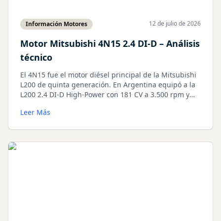
12 de julio de 2026
Información Motores
Motor Mitsubishi 4N15 2.4 DI-D – Análisis
técnico
El 4N15 fue el motor diésel principal de la Mitsubishi
L200 de quinta generación. En Argentina equipó a la
L200 2.4 DI-D High-Power con 181 CV a 3.500 rpm y
430 Nm a 2.500 rpm, tracción 4x4 y cajas manual o
Leer Más
automática. Incorporó block de aluminio, MIVEC,
turbo de geometría variable y una gestión diésel más
moderna que la de los Mitsubishi diésel anteriores.