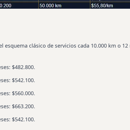
l esquema clásico de servicios cada 10.000 km o 12 
eses: $482.800.
eses: $542.100.
eses: $560.000.
eses: $663.200.
eses: $542.100.