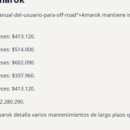
anual-del-usuario-para-off-road">Amarok mantiene i
eses: $413.120.
eses: $514.000.
eses: $602.090.
eses: $337.960.
eses: $413.120.
2.280.290.
arok detalla varios mantenimientos de largo plazo 