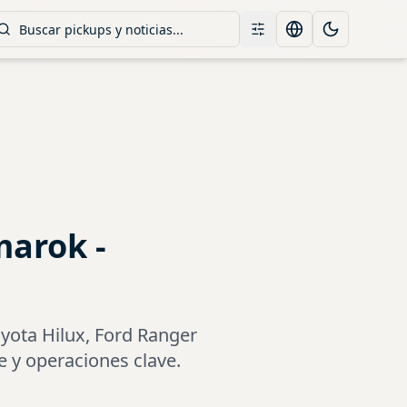
Filtros
Change language
Toggle them
marok -
yota Hilux, Ford Ranger
 y operaciones clave.