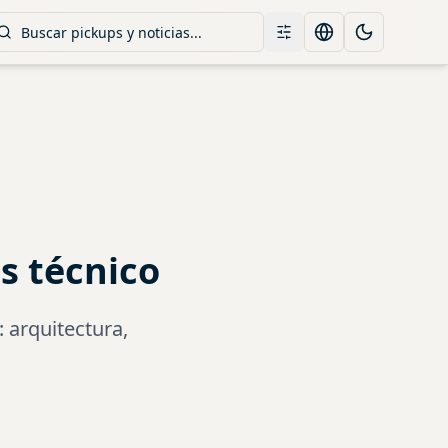
Filtros
Change language
Toggle them
s técnico
 arquitectura,