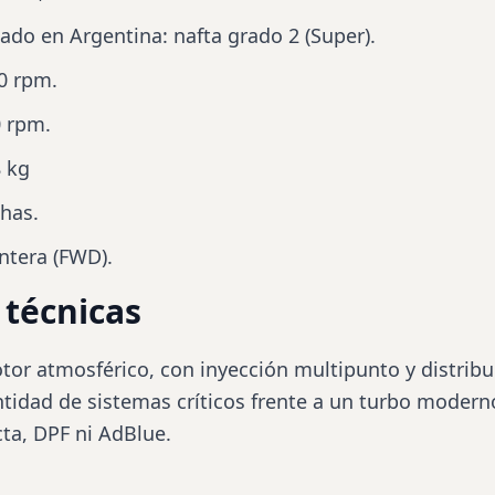
o en Argentina: nafta grado 2 (Super).
00 rpm.
0 rpm.
 kg
has.
ntera (FWD).
técnicas
tor atmosférico, con inyección multipunto y
distrib
tidad de sistemas críticos frente a un turbo modern
cta, DPF ni AdBlue.