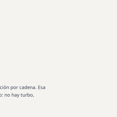
ución
por cadena. Esa
o: no hay turbo,