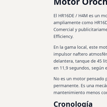
Motor Oroch
El HR16DE / H4M es un mot
ampliamente como HR16DE
Comercial y publicitariame
Efficiency.
En la gama local, este mot
impulsor naftero atmosféri
delantera, tanque de 45 l
en 11,9 segundos, según e
No es un motor pensado pa
permanente. Es una mecán
mantenimiento menos comp
Cronología